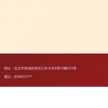
地址：北京市西城區新街口外大街8號12幢021室
電話：8586317**
Copyright © 2026
www.allwintech.com.cn
租賃計算機及輔助
設備
北京博藝網訊科技有限公司
租賃計算機及輔助設備
版權所有
Sitemap